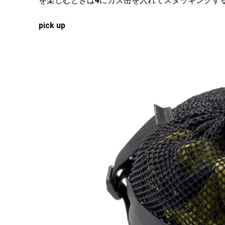
を楽しむときは
4
にガス缶を入れてスタッキングす
pick up