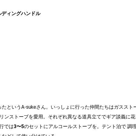
ルディングハンドル
たというA-sukeさん。いっしょに行った仲間たちはガススト
ガソリンストーブを愛用。それぞれ異なる道具立てでギア談義に花
行では
3〜5
のセットにアルコールストーブを。テント泊で 調