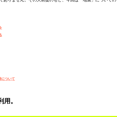
を
る
時について
利用。