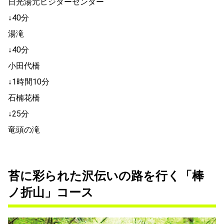
日光湯元ビジターセンター
↓40分
湯滝
↓40分
小田代橋
↓1時間10分
石楠花橋
↓25分
竜頭の滝
苔に彩られた沢伝いの路を行く「棒
ノ折山」コース