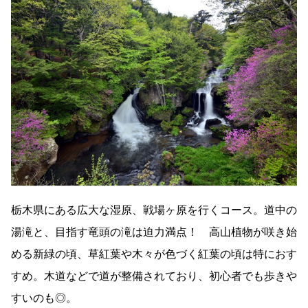
栃木県にある広大な湿原、戦場ヶ原を行くコース。道中の
湯滝と、目指す竜頭の滝は迫力満点！ 高山植物が咲き始
める新緑の頃、草紅葉や木々が色づく紅葉の頃は特におす
すめ。木道などで道が整備されており、初心者でも歩きや
すいのも◎。