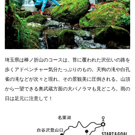
埼玉県は棒ノ折山のコースは、苔に覆われた沢伝いの路を
歩くアドベンチャー気分たっぷりのもの。天狗の滝や白孔
雀の滝などが次々と現れ、その景観美に圧倒される。山頂
から一望できる奥武蔵方面の大パノラマも見どころ。雨の
日は足元に注意して！