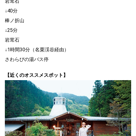
岩茸石
↓40分
棒ノ折山
↓25分
岩茸石
↓1時間30分（名栗渓谷経由）
さわらびの湯バス停
【近くのオススメスポット】