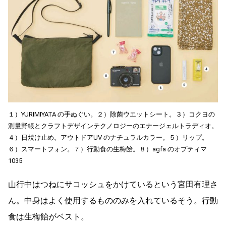
１）YURIMIYATA の手ぬぐい。２）除菌ウエットシート。３）コクヨの
測量野帳とクラフトデザインテクノロジーのエナージェルトラディオ。
４）日焼け止め。アウトドアUV のナチュラルカラー。５）リップ。
６）スマートフォン。７）行動食の生梅飴。８）agfa のオプティマ
1035
山行中はつねにサコッシュをかけているという宮田有理さ
ん。中身はよく使用するもののみを入れているそう。行動
食は生梅飴がベスト。