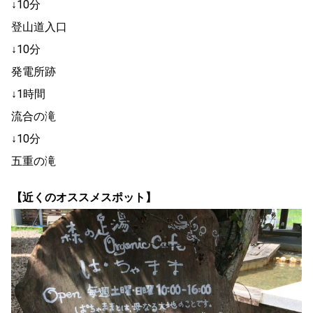
↓10分
登山道入口
↓10分
発電所跡
↓1時間
流合の滝
↓10分
五重の滝
【近くのオススメスポット】