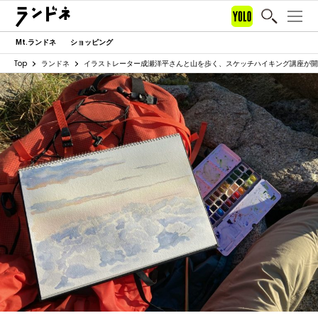
Mt.ランドネ
ショッピング
Top
ランドネ
イラストレーター成瀬洋平さんと山を歩く、スケッチハイキング講座が開