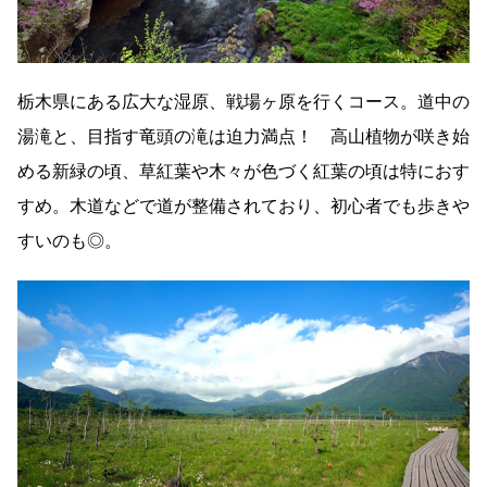
栃木県にある広大な湿原、戦場ヶ原を行くコース。道中の
湯滝と、目指す竜頭の滝は迫力満点！ 高山植物が咲き始
める新緑の頃、草紅葉や木々が色づく紅葉の頃は特におす
すめ。木道などで道が整備されており、初心者でも歩きや
すいのも◎。