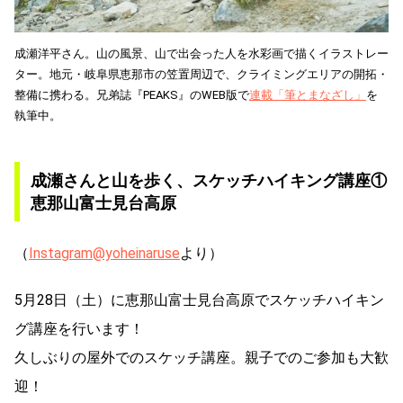
成瀬洋平さん。山の風景、山で出会った人を水彩画で描くイラストレー
ター。地元・岐阜県恵那市の笠置周辺で、クライミングエリアの開拓・
整備に携わる。兄弟誌『PEAKS』のWEB版で
連載「筆とまなざし」
を
執筆中。
成瀬さんと山を歩く、スケッチハイキング講座①
恵那山富士見台高原
（
Instagram@yoheinaruse
より）
5月28日（土）に恵那山富士見台高原でスケッチハイキン
グ講座を行います！
久しぶりの屋外でのスケッチ講座。親子でのご参加も大歓
迎！