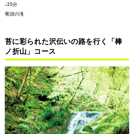
↓25分
竜頭の滝
苔に彩られた沢伝いの路を行く「棒
ノ折山」コース