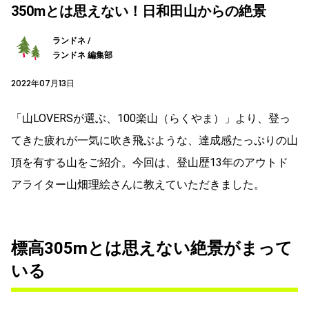
350mとは思えない！日和田山からの絶景
ランドネ /
ランドネ 編集部
2022年07月13日
「山LOVERSが選ぶ、100楽山（らくやま）」より、登っ
てきた疲れが一気に吹き飛ぶような、達成感たっぷりの山
頂を有する山をご紹介。今回は、登山歴13年のアウトド
アライター山畑理絵さんに教えていただきました。
標高305m
とは
思
えない
絶景
がまって
いる