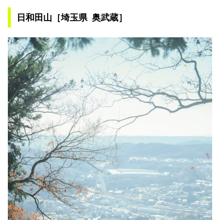
日和田山
［埼玉県 奥武蔵］