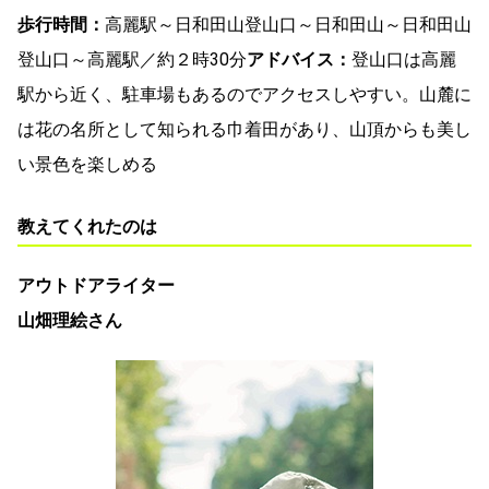
歩行時間：
高麗駅～日和田山登山口～日和田山～日和田山
登山口～高麗駅／約２時30分
アドバイス：
登山口は高麗
駅から近く、駐車場もあるのでアクセスしやすい。山麓に
は花の名所として知られる巾着田があり、山頂からも美し
い景色を楽しめる
教えてくれたのは
アウトドアライター
山畑理絵さん