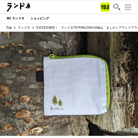
Mt.ランドネ
ショッピング
Top
ランドネ
5月23日発売！ ランドネ7月号No.124の付録は「ましかくアウトドア