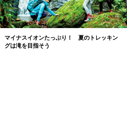
マイナスイオンたっぷり！ 夏のトレッキン
グは滝を目指そう
ランドネ /
ランドネ 編集部
2025年05月16日
いよいよ夏山シーズン。蒸し暑い街に背を向け、清涼な滝
を目指すトレッキングはいかがだろうか？ 水の流れが造
り出す美しい景観と涼やかな水の音は、夏の山旅のハイラ
イトにぴったり。初心者でも気持ちよく歩ける3つのコー
スをお届けしよう。