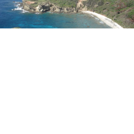
イラストエッセイスト・松鳥むうの「山のふ
もとのゲストハウス案内」#６ アンナビーチ
母島ユースホテル（東京都小笠原村）
ランドネ /
ランドネ 編集部
2022年03月02日
その土地の暮らしに寄り添いながら、訪れた旅人を優しく