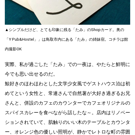
▲シンプルだけど、とても印象に残る「たみ」のShopカード。奥の
「Y Pub&Hostel」」は鳥取市内にある「たみ」の姉妹宿。コチラは館
内撮影OK
実際、私が過ごした「たみ」での一夜は、やたらと鮮明に
今でも思い出せるのだ。
鯨好きのほわほわとした文学少女風でゲストハウス泊は初
めてという女性と、常連さんで自然薯が大好き過ぎるお兄
さんと、併設のカフェのカウンターでカフェオリジナルの
スパイスカレーを食べながら話したな～。店内はリノベー
ションされていて、肌触りのいい木のテーブルとカウンタ
ー、オレンジ色の優しい照明が、静かでレトロな町の雰囲