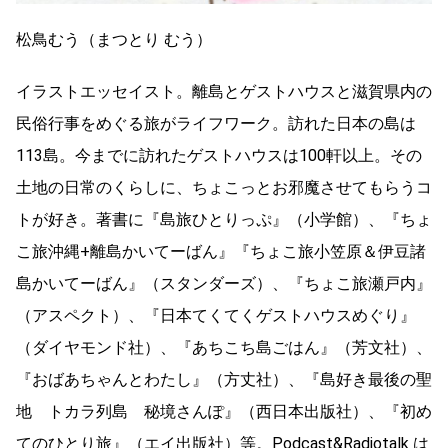
松鳥むう（まつとり むう）
イラストエッセイスト。離島とゲストハウスと滋賀県内の
民俗行事をめぐる旅がライフワーク。訪れた日本の島は
113島。今までに訪れたゲストハウスは100軒以上。その
土地の日常のくらしに、ちょこっとお邪魔させてもらうコ
トが好き。著書に『島旅ひとりっぷ』（小学館）、『ちょ
こ旅沖縄+離島かいてーばん』『ちょこ旅小笠原＆伊豆諸
島かいてーばん』（スタンダーズ）、『ちょこ旅瀬戸内』
（アスペクト）、『日本てくてくゲストハウスめぐり』
（ダイヤモンド社）、『あちこち島ごはん』（芳文社）、
『おばあちゃんとわたし』（方丈社）、『島好き最後の聖
地 トカラ列島 秘境さんぽ』（西日本出版社）、『初め
てのひとり旅』（エイ出版社）等。Podcast&Radiotalk は