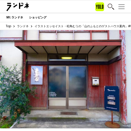
Mt.ランドネ
ショッピング
Top
ランドネ
イラストエッセイスト・松鳥むうの「山のふもとのゲストハウス案内」#