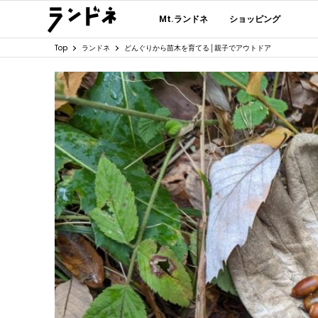
Mt.ランドネ
ショッピング
Top
ランドネ
どんぐりから苗木を育てる│親子でアウトドア