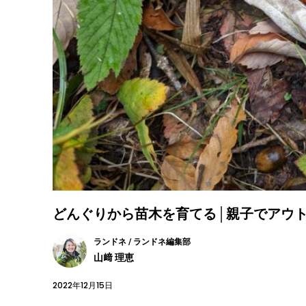
どんぐりから苗木を育てる│親子でアウ
ランドネ / ランドネ編集部
山﨑 理恵
2022年12月15日