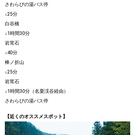
さわらびの湯バス停
↓25分
白谷橋
↓1時間30分
岩茸石
↓40分
棒ノ折山
↓25分
岩茸石
↓1時間30分（名栗渓谷経由）
さわらびの湯バス停
【近くのオススメスポット】