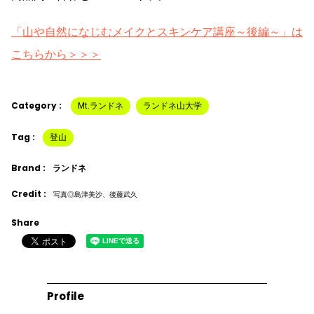
「山や自然になじむメイクとスキンケア講座～後編～」は
こちらから＞＞＞
Category :
Mt.ランドネ
ランドネ山大学
Tag :
登山
Brand :
ランドネ
Credit :
写真◎島津美沙、後藤武久
Share
Profile