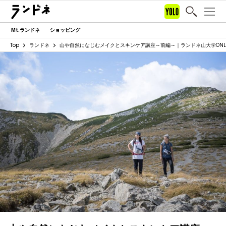
Mt.ランドネ
ショッピング
Top
ランドネ
山や自然になじむメイクとスキンケア講座～前編～｜ランドネ山大学ONLI