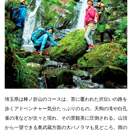
埼玉県は棒ノ折山のコースは、苔に覆われた沢伝いの路を
歩くアドベンチャー気分たっぷりのもの。天狗の滝や白孔
雀の滝などが次々と現れ、その景観美に圧倒される。山頂
から一望できる奥武蔵方面の大パノラマも見どころ。雨の