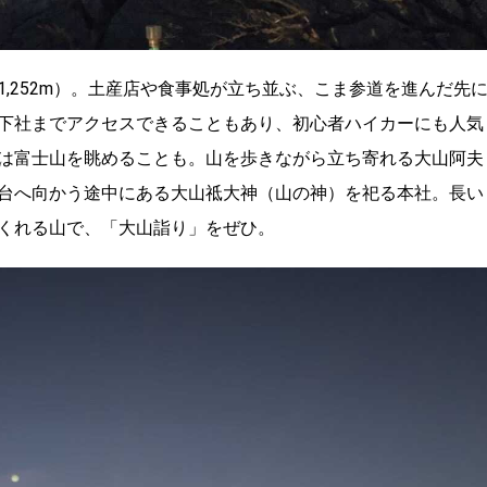
,252m）。土産店や食事処が立ち並ぶ、こま参道を進んだ先
下社までアクセスできることもあり、初心者ハイカーにも人気
は富士山を眺めることも。山を歩きながら立ち寄れる大山阿夫
台へ向かう途中にある大山祗大神（山の神）を祀る本社。長い
くれる山で、「大山詣り」をぜひ。