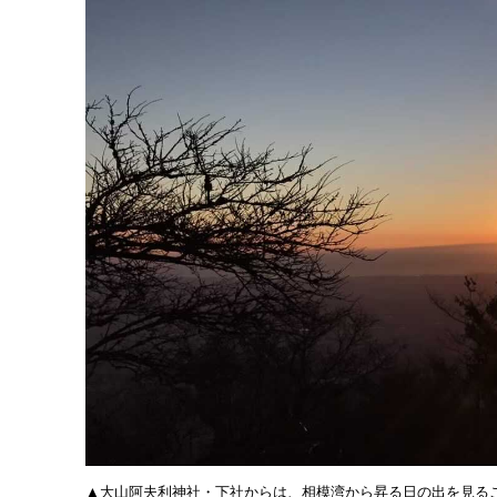
▲大山阿夫利神社・下社からは、相模湾から昇る日の出を見る