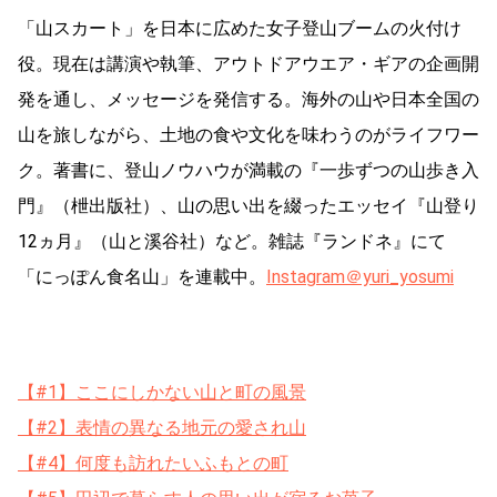
「山スカート」を日本に広めた女子登山ブームの火付け
役。現在は講演や執筆、アウトドアウエア・ギアの企画開
発を通し、メッセージを発信する。海外の山や日本全国の
山を旅しながら、土地の食や文化を味わうのがライフワー
ク。著書に、登山ノウハウが満載の『一歩ずつの山歩き入
門』（枻出版社）、山の思い出を綴ったエッセイ『山登り
12ヵ月』（山と溪谷社）など。雑誌『ランドネ』にて
「にっぽん食名山」を連載中。
Instagram＠yuri_yosumi
【#1】ここにしかない山と町の風景
【#2】表情の異なる地元の愛され山
【#4】何度も訪れたいふもとの町