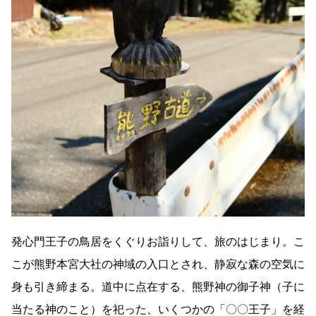
発心門王子の鳥居をくぐりお詣りして、旅のはじまり。こ
こが熊野本宮大社の神域の入口とされ、静寂な森の空気に
身も引き締まる。道中に点在する、熊野神の御子神（子に
当たる神のこと）を祀った、いくつかの「〇〇王子」を経