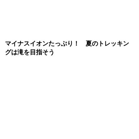
マイナスイオンたっぷり！ 夏のトレッキン
グは滝を目指そう
ランドネ /
ランドネ 編集部
2025年05月16日
いよいよ夏山シーズン。蒸し暑い街に背を向け、清涼な滝
を目指すトレッキングはいかがだろうか？ 水の流れが造
り出す美しい景観と涼やかな水の音は、夏の山旅のハイラ
イトにぴったり。初心者でも気持ちよく歩ける3つのコー