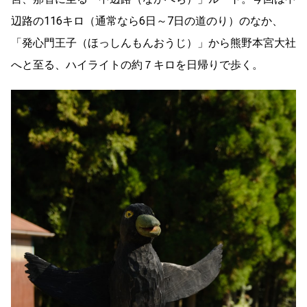
辺路の116キロ（通常なら6日～7日の道のり）のなか、
「発心門王子（ほっしんもんおうじ）」から熊野本宮大社
へと至る、ハイライトの約７キロを日帰りで歩く。