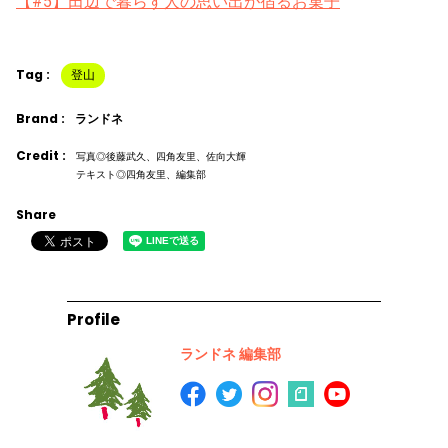
【#5】田辺で暮らす人の思い出が宿るお菓子
Tag :
登山
Brand :
ランドネ
Credit :
写真◎後藤武久、四角友里、佐向大輝
テキスト◎四角友里、編集部
Share
Profile
ランドネ 編集部