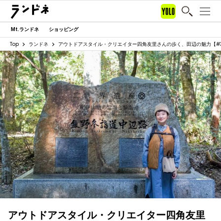
Mt.ランドネ
ショッピング
Top
ランドネ
アウトドアスタイル・クリエイター四角友里さんの歩く、田辺の魅力【#
アウトドアスタイル・クリエイター四角友里