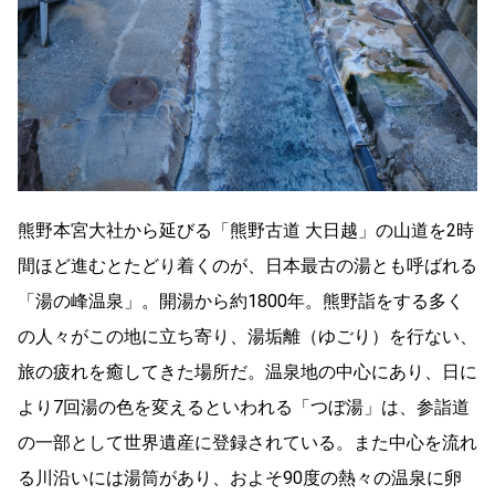
熊野本宮大社から延びる「熊野古道 大日越」の山道を2時
間ほど進むとたどり着くのが、日本最古の湯とも呼ばれる
「湯の峰温泉」。開湯から約1800年。熊野詣をする多く
の人々がこの地に立ち寄り、湯垢離（ゆごり）を行ない、
旅の疲れを癒してきた場所だ。温泉地の中心にあり、日に
より7回湯の色を変えるといわれる「つぼ湯」は、参詣道
の一部として世界遺産に登録されている。また中心を流れ
る川沿いには湯筒があり、およそ90度の熱々の温泉に卵