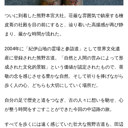
ついに到着した熊野本宮大社。荘厳な雰囲気で鎮座する檜
皮葺の社殿を目の前にすると、辿り着いた高揚感が再び静
まり、厳かな時間が流れた。
2004年に「紀伊山地の霊場と参詣道」として世界文化遺
産に登録された熊野古道。「自然と人間の営みによって形
成された文化的景観」という価値が認定されたもので、畏
敬の念を感じさせる豊かな自然、そして祈りを捧げながら
歩く人の心、どちらも大切にしていく場所だ。
自分の足で歴史と道をつなぎ、古の人々に想いを馳せ、心
が整う時間をすごすことができた今回の中辺路の旅。
すべてを歩くには遠く感じていた壮大な熊野古道も、田辺