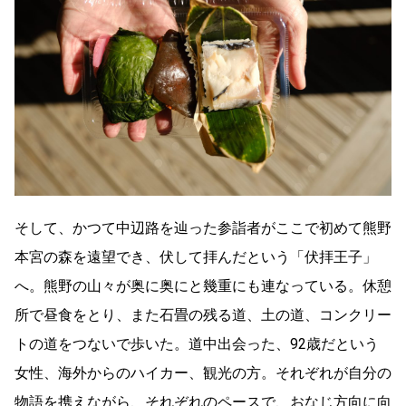
そして、かつて中辺路を辿った参詣者がここで初めて熊野
本宮の森を遠望でき、伏して拝んだという「伏拝王子」
へ。熊野の山々が奥に奥にと幾重にも連なっている。休憩
所で昼食をとり、また石畳の残る道、土の道、コンクリー
トの道をつないで歩いた。道中出会った、92歳だという
女性、海外からのハイカー、観光の方。それぞれが自分の
物語を携えながら、それぞれのペースで、おなじ方向に向