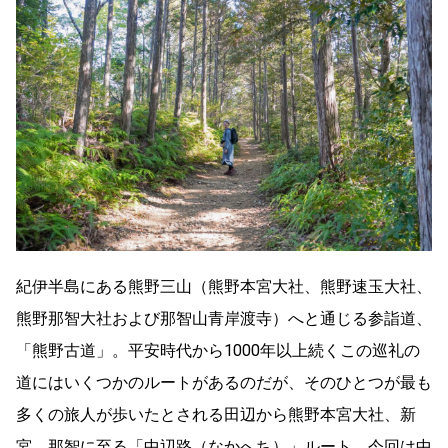
紀伊半島にある熊野三山（熊野本宮大社、熊野速玉大社、
熊野那智大社および那智山青岸渡寺）へと通じる参詣道、
「熊野古道」。平安時代から1000年以上続くこの巡礼の
道にはいくつかのルートがあるのだが、そのひとつが最も
多くの旅人が歩いたとされる田辺から熊野本宮大社、新
宮、那智に至る「中辺路（なかへち）」ルート。今回は中