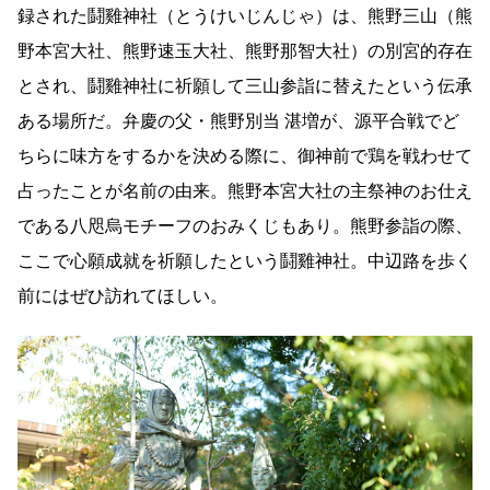
録された鬪雞神社（とうけいじんじゃ）は、熊野三山（熊
野本宮大社、熊野速玉大社、熊野那智大社）の別宮的存在
とされ、鬪雞神社に祈願して三山参詣に替えたという伝承
ある場所だ。弁慶の父・熊野別当 湛増が、源平合戦でど
ちらに味方をするかを決める際に、御神前で鶏を戦わせて
占ったことが名前の由来。熊野本宮大社の主祭神のお仕え
である八咫烏モチーフのおみくじもあり。熊野参詣の際、
ここで心願成就を祈願したという鬪雞神社。中辺路を歩く
前にはぜひ訪れてほしい。