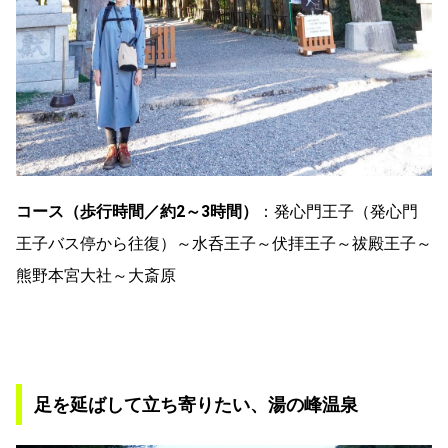
コース（歩行時間／約2～3時間）
：発心門王子（発心門
王子バス停から往復）～水呑王子～伏拝王子～祓殿王子～
熊野本宮大社～大斎原
足を延ばして立ち寄りたい、湯の峰温泉