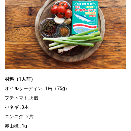
材料（1人前）
オイルサーディン…1缶（75g）
プチトマト…5個
小ネギ…3本
ニンニク…2片
赤山椒…1g