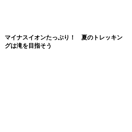
マイナスイオンたっぷり！ 夏のトレッキン
グは滝を目指そう
ランドネ /
ランドネ 編集部
2025年05月16日
いよいよ夏山シーズン。蒸し暑い街に背を向け、清涼な滝
を目指すトレッキングはいかがだろうか？ 水の流れが造
り出す美しい景観と涼やかな水の音は、夏の山旅のハイラ
イトにぴったり。初心者でも気持ちよく歩ける3つのコー
スをお届けしよう。