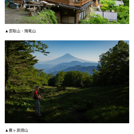
▲雲取山・飛竜山
▲雁ヶ原摺山