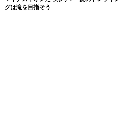
グは滝を目指そう
ランドネ /
ランドネ 編集部
2025年05月16日
いよいよ夏山シーズン。蒸し暑い街に背を向け、清涼な滝
を目指すトレッキングはいかがだろうか？ 水の流れが造
り出す美しい景観と涼やかな水の音は、夏の山旅のハイラ
イトにぴったり。初心者でも気持ちよく歩ける3つのコー
スをお届けしよう。
大迫力の滝を目指して大湿原を歩く
「戦場ヶ原」コース