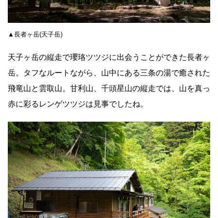
▲長者ヶ岳(天子岳)
天子ヶ岳の縦走で瓔珞ツツジに出会うことができた長者ヶ
岳。タフなルートながら、山中にある三条の湯で癒された
飛竜山と雲取山。甘利山、千頭星山の縦走では、山を真っ
赤に彩るレンゲツツジは見事でしたね。