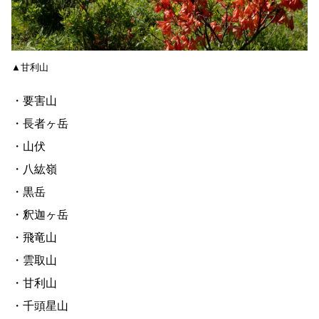
▲甘利山
・要害山
・長者ヶ岳
・山伏
・八紘嶺
・黒岳
・釈迦ヶ岳
・飛竜山
・雲取山
・甘利山
・千頭星山