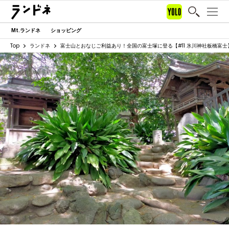
Mt.ランドネ
ショッピング
Top
ランドネ
富士山とおなじご利益あり！全国の富士塚に登る【#11 氷川神社板橋富士