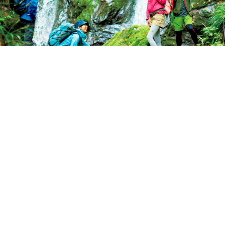
マイナスイオンたっぷり！ 夏のトレッキン
グは滝を目指そう
ランドネ /
ランドネ 編集部
2025年05月16日
いよいよ夏山シーズン。蒸し暑い街に背を向け、清涼な滝
を目指すトレッキングはいかがだろうか？ 水の流れが造
り出す美しい景観と涼やかな水の音は、夏の山旅のハイラ