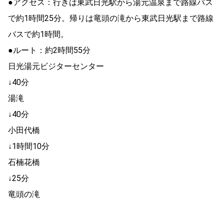
●アクセス：行きは東武日光駅から湯元温泉まで路線バス
で約1時間25分。帰りは竜頭の滝から東武日光駅まで路線
バスで約1時間。
●ルート：約2時間55分
日光湯元ビジターセンター
↓40分
湯滝
↓40分
小田代橋
↓1時間10分
石楠花橋
↓25分
竜頭の滝