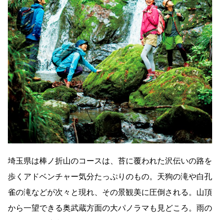
埼玉県は棒ノ折山のコースは、苔に覆われた沢伝いの路を
歩くアドベンチャー気分たっぷりのもの。天狗の滝や白孔
雀の滝などが次々と現れ、その景観美に圧倒される。山頂
から一望できる奥武蔵方面の大パノラマも見どころ。雨の