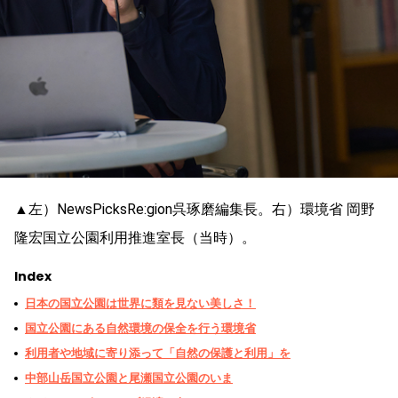
▲左）NewsPicksRe:gion呉琢磨編集長。右）環境省 岡野
隆宏国立公園利用推進室長（当時）。
Index
日本の国立公園は世界に類を見ない美しさ！
国立公園にある自然環境の保全を行う環境省
利用者や地域に寄り添って「自然の保護と利用」を
中部山岳国立公園と尾瀬国立公園のいま