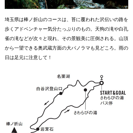
埼玉県は棒ノ折山のコースは、苔に覆われた沢伝いの路を
歩くアドベンチャー気分たっぷりのもの。天狗の滝や白孔
雀の滝などが次々と現れ、その景観美に圧倒される。山頂
から一望できる奥武蔵方面の大パノラマも見どころ。雨の
日は足元に注意して！