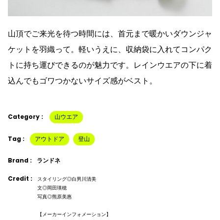
山頂でご来光を待つ時間には、首元まで暖かいダウンジャ
ケットを羽織って。軽いうえに、収納袋に入れてコンパク
トに持ち運びできるのが魅力です。レインウエアの下に着
込んでもゴワつかないサイズ感がベスト。
Category :
山ウエア
Tag :
アウトドア
登山
Brand :
ランドネ
Credit :
スタイリング◎白男川清美
文◎岡田瑛穂
写真◎熊原美惠
【メーカーインフォメーション】