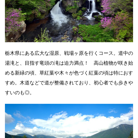
栃木県にある広大な湿原、戦場ヶ原を行くコース。道中の
湯滝と、目指す竜頭の滝は迫力満点！ 高山植物が咲き始
める新緑の頃、草紅葉や木々が色づく紅葉の頃は特におす
すめ。木道などで道が整備されており、初心者でも歩きや
すいのも◎。