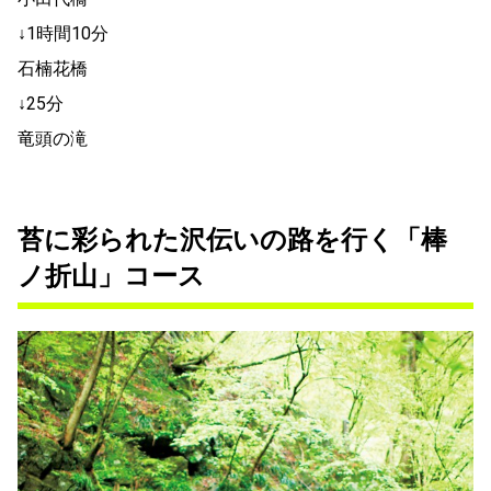
↓1時間10分
石楠花橋
↓25分
竜頭の滝
苔に彩られた沢伝いの路を行く「棒
ノ折山」コース