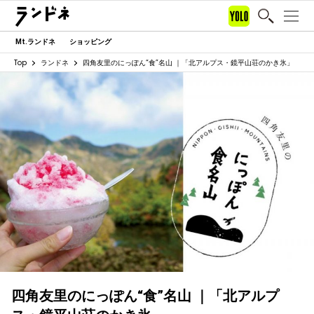
Mt.ランドネ
ショッピング
Top
ランドネ
四角友里のにっぽん“食”名山 ｜「北アルプス・鏡平山荘のかき氷」
四角友里のにっぽん“食”名山 ｜「北アルプ