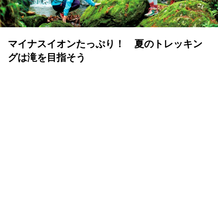
マイナスイオンたっぷり！ 夏のトレッキン
グは滝を目指そう
ランドネ /
ランドネ 編集部
2025年05月16日
いよいよ夏山シーズン。蒸し暑い街に背を向け、清涼な滝
を目指すトレッキングはいかがだろうか？ 水の流れが造
り出す美しい景観と涼やかな水の音は、夏の山旅のハイラ
イトにぴったり。初心者でも気持ちよく歩ける3つのコー
スをお届けしよう。