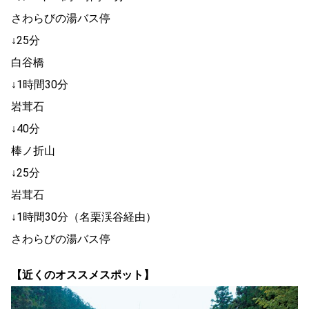
さわらびの湯バス停
↓25分
白谷橋
↓1時間30分
岩茸石
↓40分
棒ノ折山
↓25分
岩茸石
↓1時間30分（名栗渓谷経由）
さわらびの湯バス停
【近くのオススメスポット】