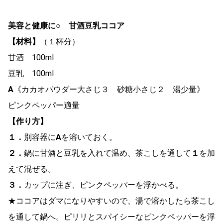
美容と健康に○ 甘酒豆乳ココア
【材料】
（１杯分）
甘酒 100ml
豆乳 100ml
A
《カカオパウダー大さじ３ 砂糖小さじ２ 湯少量》
ピンクペッパー適量
【作り方】
１．
別容器に
A
を溶いておく。
２．
鍋に甘酒と豆乳を入れて温め、茶こしを通して
１
を加
えて混ぜる。
３．
カップに注ぎ、ピンクペッパーを浮かべる。
★ココアはダマになりやすいので、湯で溶かしたら茶こし
を通して鍋へ。ピリリとスパイシーなピンクペッパーを浮