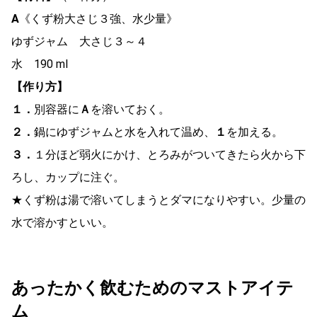
A
《くず粉大さじ３強、水少量》
ゆずジャム 大さじ３～４
水 190 ml
【作り方】
１．
別容器に
Ａ
を溶いておく。
２．
鍋にゆずジャムと水を入れて温め、
１
を加える。
３．
１分ほど弱火にかけ、とろみがついてきたら火から下
ろし、カップに注ぐ。
★くず粉は湯で溶いてしまうとダマになりやすい。少量の
水で溶かすといい。
あったかく飲むためのマストアイテ
ム