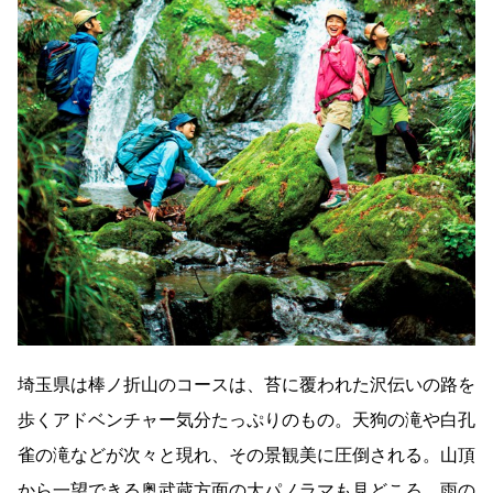
埼玉県は棒ノ折山のコースは、苔に覆われた沢伝いの路を
歩くアドベンチャー気分たっぷりのもの。天狗の滝や白孔
雀の滝などが次々と現れ、その景観美に圧倒される。山頂
から一望できる奥武蔵方面の大パノラマも見どころ。雨の