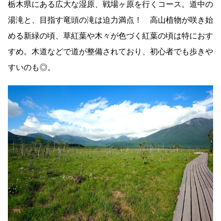
栃木県にある広大な湿原、戦場ヶ原を行くコース。道中の
湯滝と、目指す竜頭の滝は迫力満点！ 高山植物が咲き始
める新緑の頃、草紅葉や木々が色づく紅葉の頃は特におす
すめ。木道などで道が整備されており、初心者でも歩きや
すいのも◎。