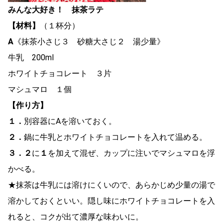
みんな大好き！ 抹茶ラテ
【材料】
（１杯分）
A
《抹茶小さじ３ 砂糖大さじ２ 湯少量》
牛乳 200ml
ホワイトチョコレート ３片
マシュマロ １個
【作り方】
１．
別容器にAを溶いておく。
２．
鍋に牛乳とホワイトチョコレートを入れて温める。
３．
２
に
１
を加えて混ぜ、カップに注いでマシュマロを浮
かべる。
★抹茶は牛乳には溶けにくいので、あらかじめ少量の湯で
溶かしておくといい。隠し味にホワイトチョコレートを入
れると、コクが出て濃厚な味わいに。