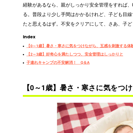
経験があるなら、親がしっかり安全管理をすれば、
る。普段より少し手間はかかるけれど、子ども目線
たと思えるはず。不安をクリアにして、さあ、子ど
Index
【0～1歳】暑さ・寒さに気をつけながら、五感を刺激する体
【2～3歳】好奇心を満たしつつ、安全管理はしっかりと
子連れキャンプの不安解消！ Q＆A
【0～1歳】暑さ・寒さに気をつ