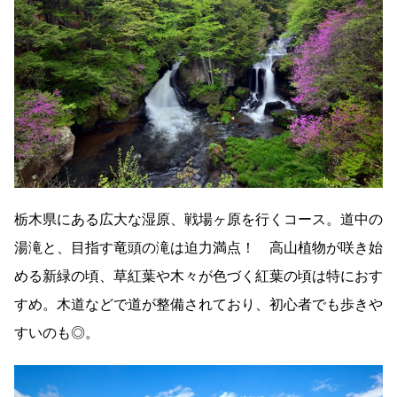
栃木県にある広大な湿原、戦場ヶ原を行くコース。道中の
湯滝と、目指す竜頭の滝は迫力満点！ 高山植物が咲き始
める新緑の頃、草紅葉や木々が色づく紅葉の頃は特におす
すめ。木道などで道が整備されており、初心者でも歩きや
すいのも◎。