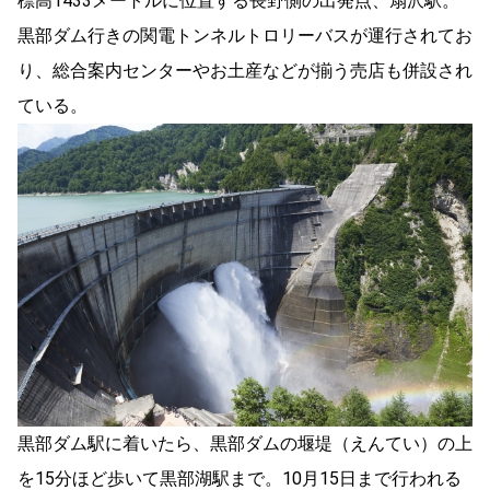
標高1433メートルに位置する長野側の出発点、扇沢駅。
黒部ダム行きの関電トンネルトロリーバスが運行されてお
り、総合案内センターやお土産などが揃う売店も併設され
ている。
黒部ダム駅に着いたら、黒部ダムの堰堤（えんてい）の上
を15分ほど歩いて黒部湖駅まで。10月15日まで行われる