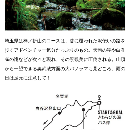
埼玉県は棒ノ折山のコースは、苔に覆われた沢伝いの路を
歩くアドベンチャー気分たっぷりのもの。天狗の滝や白孔
雀の滝などが次々と現れ、その景観美に圧倒される。山頂
から一望できる奥武蔵方面の大パノラマも見どころ。雨の
日は足元に注意して！