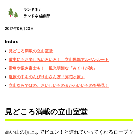
ランドネ /
ランドネ 編集部
2017年09月20日
Index
見どころ満載の立山室堂
道中にもお楽しみいろいろ！ 立山黒部アルペンルート
雷鳥や逆さ富士も！ 風光明媚な「みくりが池」
湿原の中をのんびり山さんぽ「弥陀ヶ原」
立山ならではの、おいしいもの＆かわいいものを発見！
見どころ満載の立山室堂
高い山の頂上までビュン！と連れていってくれるロープウ