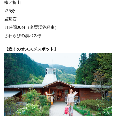
棒ノ折山
↓25分
岩茸石
↓1時間30分（名栗渓谷経由）
さわらびの湯バス停
【近くのオススメスポット】