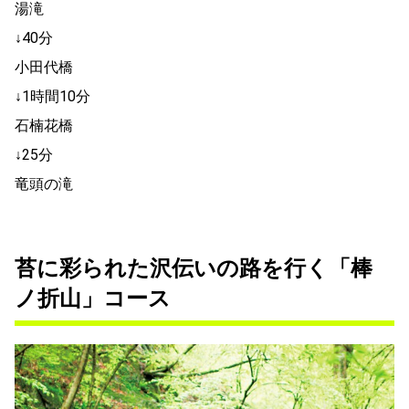
湯滝
↓40分
小田代橋
↓1時間10分
石楠花橋
↓25分
竜頭の滝
苔に彩られた沢伝いの路を行く「棒
ノ折山」コース