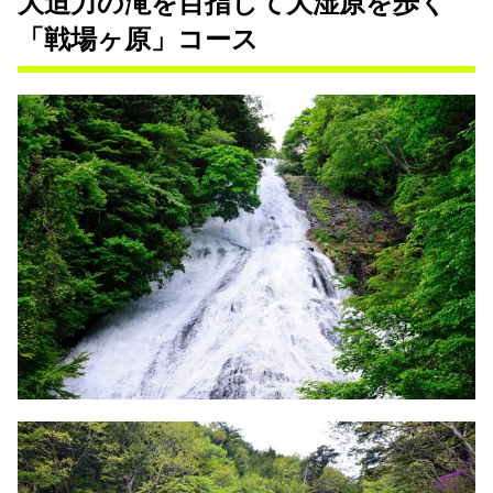
大迫力の滝を目指して大湿原を歩く
「戦場ヶ原」コース