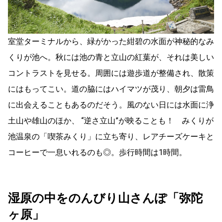
室堂ターミナルから、緑がかった紺碧の水面が神秘的なみ
くりが池へ。秋には池の青と立山の紅葉が、それは美しい
コントラストを見せる。周囲には遊歩道が整備され、散策
にはもってこい。道の脇にはハイマツが茂り、朝夕は雷鳥
に出会えることもあるのだそう。風のない日には水面に浄
土山や雄山のほか、 “逆さ立山”が映ることも！ みくりが
池温泉の「喫茶みくり」に立ち寄り、レアチーズケーキと
コーヒーで一息いれるのも◎。歩行時間は1時間。
湿原の中をのんびり山さんぽ「弥陀
ヶ原」