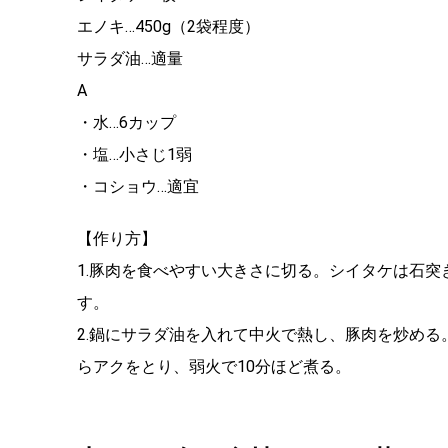
エノキ…450g（2袋程度）
サラダ油…適量
A
・水…6カップ
・塩…小さじ1弱
・コショウ…適宜
【作り方】
1.豚肉を食べやすい大きさに切る。シイタケは石
す。
2.鍋にサラダ油を入れて中火で熱し、豚肉を炒め
らアクをとり、弱火で10分ほど煮る。