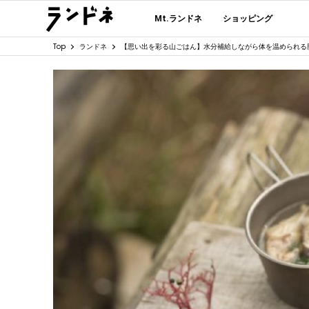
Mt.ランドネ
ショッピング
Top
ランドネ
【思い出を彩る山ごはん】水分補給しながら体を温められる