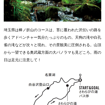
埼玉県は棒ノ折山のコースは、苔に覆われた沢伝いの路を
歩くアドベンチャー気分たっぷりのもの。天狗の滝や白孔
雀の滝などが次々と現れ、その景観美に圧倒される。山頂
から一望できる奥武蔵方面の大パノラマも見どころ。雨の
日は足元に注意して！