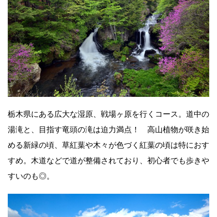
栃木県にある広大な湿原、戦場ヶ原を行くコース。道中の
湯滝と、目指す竜頭の滝は迫力満点！ 高山植物が咲き始
める新緑の頃、草紅葉や木々が色づく紅葉の頃は特におす
すめ。木道などで道が整備されており、初心者でも歩きや
すいのも◎。