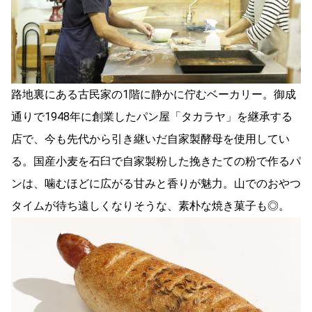
路地裏にある古民家の1階に静かに佇むベーカリー。御成
通りで1948年に創業したパン屋「タカラヤ」を継承する
店で、今も先代から引き継いだ自家製酵母を使用してい
る。国産小麦を石臼で自家製粉した挽きたての粉で作るパ
ンは、噛むほどに広がる甘みと香りが魅力。山でのおやつ
タイムが待ち遠しくなりそうな、素朴な焼き菓子も◎。