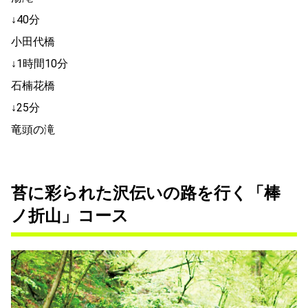
↓40分
小田代橋
↓1時間10分
石楠花橋
↓25分
竜頭の滝
苔に彩られた沢伝いの路を行く「棒
ノ折山」コース