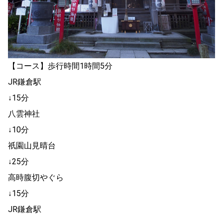
【コース】歩行時間1時間5分
JR鎌倉駅
↓15分
八雲神社
↓10分
祇園山見晴台
↓25分
高時腹切やぐら
↓15分
JR鎌倉駅