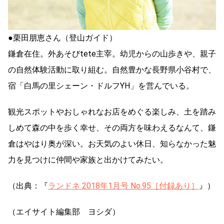
●栗田朋恵さん（登山ガイド）
鎌倉在住。外あそびtete主宰。幼児からの山歩きや、親子
の自然体験活動に取り組む。自然豊かな長野県小谷村で、
宿「白馬の里シェーン・ドルフYH」を営んでいる。
観光スポットやおしゃれなお店をめぐる楽しみ、土を踏み
しめて森の中を歩く幸せ、その両方を味わえるなんて、鎌
倉はやはり奥が深い。お天気のよい休日、知らなかった魅
力を見つけに仲間や家族と出かけてみたい。
（出典：『
ランドネ 2018年1月号 No.95［付録あり］
』）
（エイサイト編集部 ヨシダ）