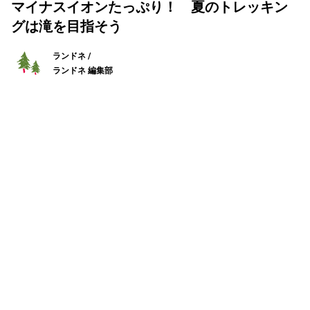
マイナスイオンたっぷり！ 夏のトレッキン
グは滝を目指そう
ランドネ /
ランドネ 編集部
2025年05月16日
いよいよ夏山シーズン。蒸し暑い街に背を向け、清涼な滝
を目指すトレッキングはいかがだろうか？ 水の流れが造
り出す美しい景観と涼やかな水の音は、夏の山旅のハイラ
イトにぴったり。初心者でも気持ちよく歩ける3つのコー
スをお届けしよう。
大迫力の滝を目指して大湿原を歩く
「戦場ヶ原」コース