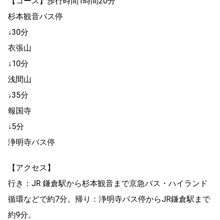
【コース】歩行時間1時間20分
杉本観音バス停
↓30分
衣張山
↓10分
浅間山
↓35分
報国寺
↓5分
浄明寺バス停
【アクセス】
行き：JR 鎌倉駅から杉本観音まで京急バス・ハイランド
循環などで約7分。帰り：浄明寺バス停からJR鎌倉駅まで
約9分。