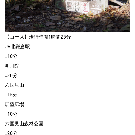
【コース】歩行時間1時間25分
JR北鎌倉駅
↓10分
明月院
↓30分
六国見山
↓15分
展望広場
↓10分
六国見山森林公園
↓20分