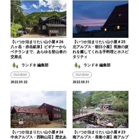
【いつか泊まりたい山小屋＃26
【いつか泊まりたい山小屋＃25
八ヶ岳・赤岳鉱泉】ビギナーから
北アルプス・朝日小屋】長旅の疲
ベテランまで、あらゆる登山者の
れを癒してくれる手料理とホスピ
交差点
タリティ
ランドネ 編集部
ランドネ 編集部
Outdoor
Outdoor
2022.09.22
2022.08.31
【いつか泊まりたい山小屋＃24
【いつか泊まりたい山小屋＃23
中央アルプス・西駒山荘】歴史あ
南アルプス・長衛小屋】南アルプ