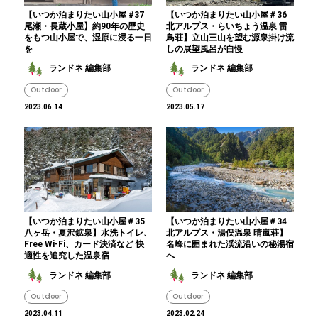
【いつか泊まりたい山小屋 #37
【いつか泊まりたい山小屋＃36
尾瀬・長蔵小屋】約90年の歴史
北アルプス・らいちょう温泉 雷
をもつ山小屋で、湿原に浸る一日
鳥荘】立山三山を望む源泉掛け流
を
しの展望風呂が自慢
ランドネ 編集部
ランドネ 編集部
Outdoor
Outdoor
2023.06.14
2023.05.17
【いつか泊まりたい山小屋＃35
【いつか泊まりたい山小屋＃34
八ヶ岳・夏沢鉱泉】水洗トイレ、
北アルプス・湯俣温泉 晴嵐荘】
Free Wi-Fi、カード決済など 快
名峰に囲まれた渓流沿いの秘湯宿
適性を追究した温泉宿
へ
ランドネ 編集部
ランドネ 編集部
Outdoor
Outdoor
2023.04.11
2023.02.24