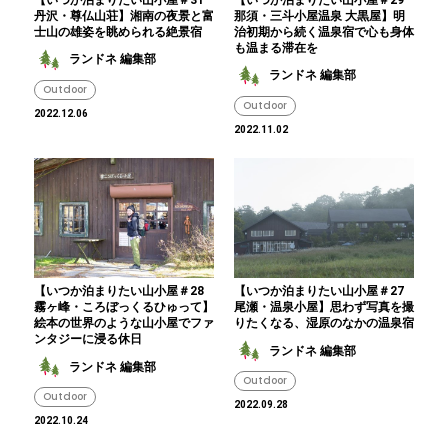
丹沢・尊仏山荘】湘南の夜景と富
那須・三斗小屋温泉 大黒屋】明
士山の雄姿を眺められる絶景宿
治初期から続く温泉宿で心も身体
も温まる滞在を
ランドネ 編集部
ランドネ 編集部
Outdoor
Outdoor
2022.12.06
2022.11.02
【いつか泊まりたい山小屋＃28
【いつか泊まりたい山小屋＃27
霧ヶ峰・ころぼっくるひゅって】
尾瀬・温泉小屋】思わず写真を撮
絵本の世界のような山小屋でファ
りたくなる、湿原のなかの温泉宿
ンタジーに浸る休日
ランドネ 編集部
ランドネ 編集部
Outdoor
Outdoor
2022.09.28
2022.10.24