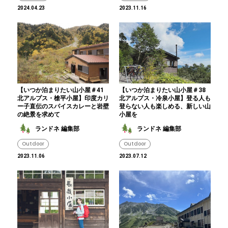
2024.04.23
2023.11.16
【いつか泊まりたい山小屋＃41
【いつか泊まりたい山小屋＃38
北アルプス・槍平小屋】印度カリ
北アルプス・冷泉小屋】登る人も
ー子直伝のスパイスカレーと岩壁
登らない人も楽しめる、新しい山
の絶景を求めて
小屋を
ランドネ 編集部
ランドネ 編集部
Outdoor
Outdoor
2023.11.06
2023.07.12