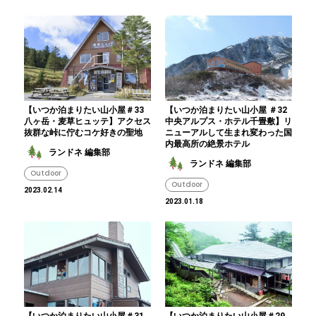
【いつか泊まりたい山小屋＃33
【いつか泊まりたい山小屋 ＃32
八ヶ岳・麦草ヒュッテ】アクセス
中央アルプス・ホテル千畳敷】リ
抜群な峠に佇むコケ好きの聖地
ニューアルして生まれ変わった国
内最高所の絶景ホテル
ランドネ 編集部
ランドネ 編集部
Outdoor
Outdoor
2023.02.14
2023.01.18
【いつか泊まりたい山小屋＃31
【いつか泊まりたい山小屋＃29