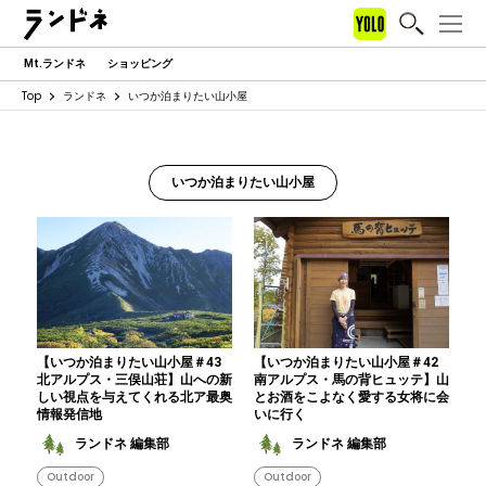
Mt.ランドネ
ショッピング
Top
ランドネ
いつか泊まりたい山小屋
いつか泊まりたい山小屋
【いつか泊まりたい山小屋＃43
【いつか泊まりたい山小屋＃42
北アルプス・三俣山荘】山への新
南アルプス・馬の背ヒュッテ】山
しい視点を与えてくれる北ア最奥
とお酒をこよなく愛する女将に会
情報発信地
いに行く
ランドネ 編集部
ランドネ 編集部
Outdoor
Outdoor