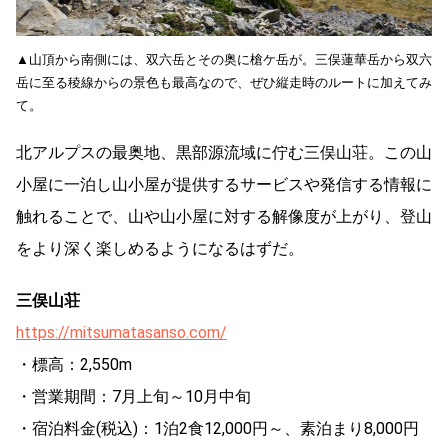
▲山頂から南側には、双六岳とその奥に槍ケ岳が。三俣蓮華岳から双六
岳に至る稜線からの景色も最高なので、ぜひ縦走時のルートに加えてみ
て。
北アルプスの最奥地、黒部源流域に佇む三俣山荘。この山
小屋に一泊し山小屋が提供するサービスや発信する情報に
触れることで、山や山小屋に対する解像度が上がり、登山
をより深く楽しめるようになるはずだ。
三俣山荘
https://mitsumatasanso.com/
・標高：2,550m
・営業期間：7月上旬～10月中旬
・宿泊料金(税込)：1泊2食12,000円～、素泊まり8,000円