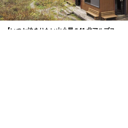
【いつか泊まりたい山小屋＃41 北アルプス・
槍平小屋】印度カリー子直伝のスパイスカレ
ーと岩壁の絶景を求めて
ランドネ /
ランドネ 編集部
2023年11月06日
「あの山小屋に泊まってみたい」。そんな憧れが、山へ向
かうきっかけになることもあるはず。本連載では、立地や
食事、山小屋の主人やスタッフの人柄など、その山小屋な
らではの魅力にスポットを当てながら、ランドネ編集部お
すすめの山小屋をご紹介。41軒目は、北アルプスの主峰