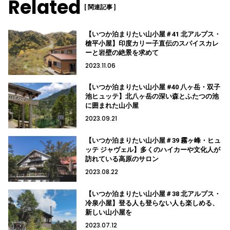
Related
[ 関連記事 ]
【いつか泊まりたい山小屋＃41 北アルプス・
槍平小屋】印度カリー子直伝のスパイスカレ
ーと岩壁の絶景を求めて
2023.11.06
【いつか泊まりたい山小屋 #40 八ヶ岳・双子
池ヒュッテ】北八ヶ岳の深い森とふたつの池
に囲まれた山小屋
2023.09.21
【いつか泊まりたい山小屋＃39 霧ヶ峰・ヒュ
ッテ ジャヴェル】多くのハイカーや文化人が
訪れている高原のサロン
2023.08.22
【いつか泊まりたい山小屋＃38 北アルプス・
冷泉小屋】登る人も登らない人も楽しめる、
新しい山小屋を
2023.07.12