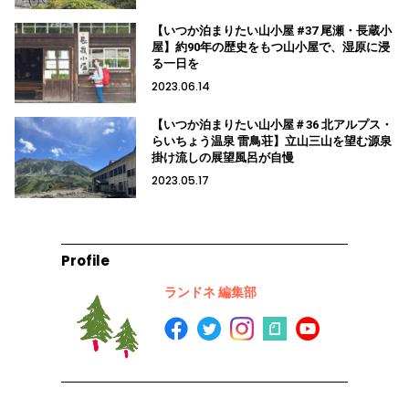
【いつか泊まりたい山小屋 #37 尾瀬・長蔵小
屋】約90年の歴史をもつ山小屋で、湿原に浸
る一日を
2023.06.14
【いつか泊まりたい山小屋＃36 北アルプス・
らいちょう温泉 雷鳥荘】立山三山を望む源泉
掛け流しの展望風呂が自慢
2023.05.17
Profile
ランドネ 編集部