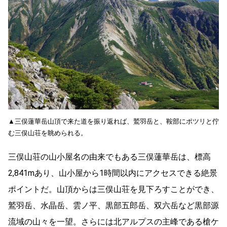
▲三俣蓮華岳山頂で来た道を振り返れば、鷲羽岳と、鞍部にポツリと佇
む三俣山荘を眺められる。
三俣山荘の山小屋名の由来でもある三俣蓮華岳は、標高
2,841mあり、山小屋から1時間以内にアクセスできる絶景
ポイントだ。山頂からは三俣山荘を見下ろすことができ、
鷲羽岳、水晶岳、雲ノ平、黒部五郎岳、双六岳など黒部源
流域の山々を一望。さらには北アルプスの主峰である槍ケ