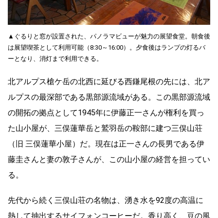
▲ぐるりと窓が設置された、パノラマビューが魅力の展望食堂。朝食後
は展望喫茶として利用可能（8:30～16:00）。夕食後はランプの灯るバ
ーとなり、消灯まで利用できる。
北アルプス槍ケ岳の北西に延びる西鎌尾根の先には、北ア
ルプスの最深部である黒部源流域がある。この黒部源流域
の開拓の拠点として1945年に伊藤正一さんが権利を買っ
た山小屋が、三俣蓮華岳と鷲羽岳の鞍部に建つ三俣山荘
（旧 三俣蓮華小屋）だ。現在は正一さんの長男である伊
藤圭さんと妻の敦子さんが、この山小屋の経営を担ってい
る。
先代から続く三俣山荘の名物は、湧き水を92度の高温に
熱して抽出するサイフォンコーヒーだ。香り高く、豆の風