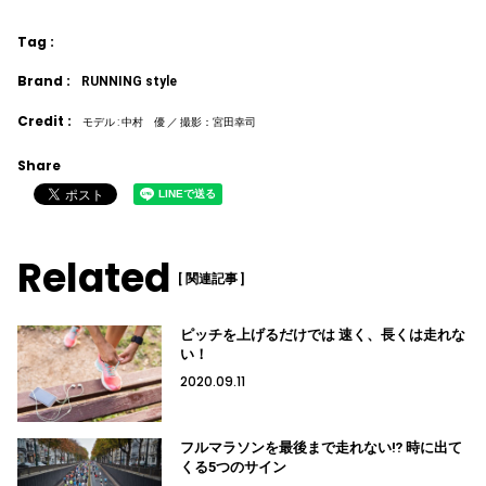
Tag :
Brand :
RUNNING style
Credit :
モデル : 中村 優 ／ 撮影：宮田幸司
Share
Related
[ 関連記事 ]
ピッチを上げるだけでは 速く、長くは走れな
い！
2020.09.11
フルマラソンを最後まで走れない⁉ 時に出て
くる5つのサイン