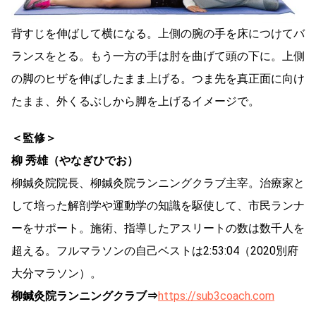
背すじを伸ばして横になる。上側の腕の手を床につけてバ
ランスをとる。もう一方の手は肘を曲げて頭の下に。上側
の脚のヒザを伸ばしたまま上げる。つま先を真正面に向け
たまま、外くるぶしから脚を上げるイメージで。
＜監修＞
柳 秀雄（やなぎひでお）
柳鍼灸院院長、柳鍼灸院ランニングクラブ主宰。治療家と
して培った解剖学や運動学の知識を駆使して、市民ランナ
ーをサポート。施術、指導したアスリートの数は数千人を
超える。フルマラソンの自己ベストは2:53:04（2020別府
大分マラソン）。
柳鍼灸院ランニングクラブ⇒
https://sub3coach.com