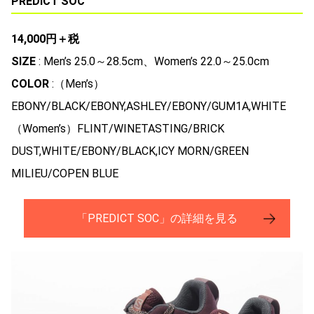
PREDICT SOC
14,000円＋税
SIZE
: Men’s 25.0～28.5cm、Women’s 22.0～25.0cm
COLOR
:（Men’s）
EBONY/BLACK/EBONY,ASHLEY/EBONY/GUM1A,WHITE
（Women’s）FLINT/WINETASTING/BRICK
DUST,WHITE/EBONY/BLACK,ICY MORN/GREEN
MILIEU/COPEN BLUE
「PREDICT SOC」の詳細を見る