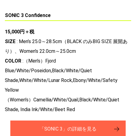
SONIC 3 Confidence
15,000円＋税
SIZE
: Men’s 25.0～28.5cm（BLACK のみBIG SIZE 展開あ
り）、Women’s 22.0cm～25.0cm
COLOR
:（Men’s）Fjord
Blue/White/Poseidon,Black/White/Quiet
Shade,White/White/Lunar Rock,Ebony/White/Safety
Yellow
（Women’s）Camellia/White/Quail,Black/White/Quiet
Shade, India Ink/White/Beet Red
「SONIC 3」の詳細を見る