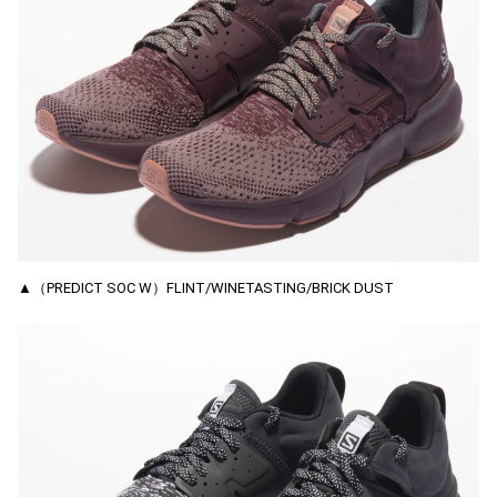
▲（PREDICT SOC W）FLINT/WINETASTING/BRICK DUST