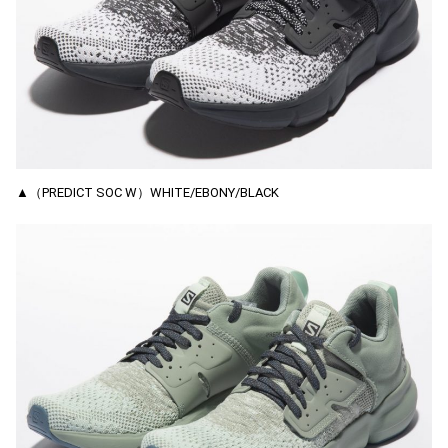
▲（PREDICT SOC W）WHITE/EBONY/BLACK