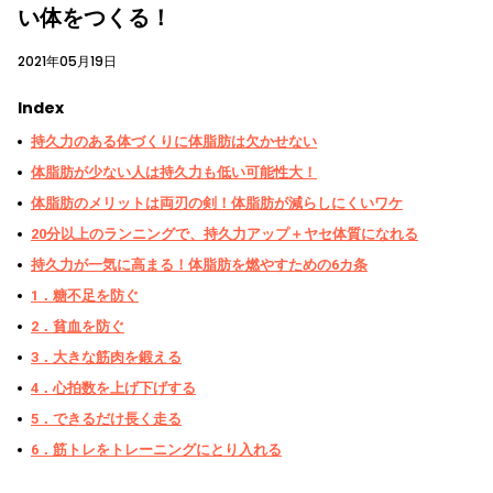
い体をつくる！
2021年05月19日
Index
持久力のある体づくりに体脂肪は欠かせない
体脂肪が少ない人は持久力も低い可能性大！
体脂肪のメリットは両刃の剣！体脂肪が減らしにくいワケ
20分以上のランニングで、持久力アップ＋ヤセ体質になれる
持久力が一気に高まる！体脂肪を燃やすための6カ条
1．糖不足を防ぐ
2．貧血を防ぐ
3．大きな筋肉を鍛える
4．心拍数を上げ下げする
5．できるだけ長く走る
6．筋トレをトレーニングにとり入れる