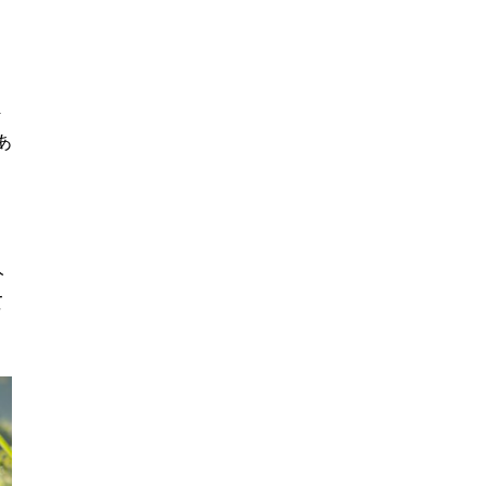
ま
あ
人
て