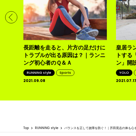
まった
食事が
長距離を走ると、片方の足だけに
皇居ラ
トラブルが出る原因は？｜ランニ
トする
ング初心者のＱ＆Ａ
ン」開
RUNNING style
Sports
YOLO
2021.09.08
2021.07.1
Top
RUNNING style
バランスを正して故障を防ぐ！｜芥田晃志の体も心