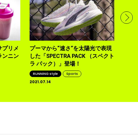
疲労
疲れ
何よ
RUNNI
2021.0
サプリメ
プーマから“速さ”を太陽光で表現
ランニン
した「SPECTRA PACK （スペクト
ラ パック）」登場！
RUNNING style
Sports
2021.07.14