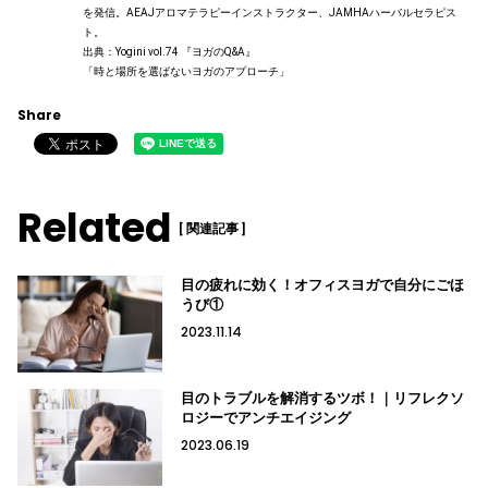
を発信。AEAJアロマテラピーインストラクター、JAMHAハーバルセラピス
ト。
出典：Yogini vol.74 『ヨガのQ&A』
「時と場所を選ばないヨガのアプローチ」
Share
Related
[ 関連記事 ]
目の疲れに効く！オフィスヨガで自分にごほ
うび①
2023.11.14
目のトラブルを解消するツボ！｜リフレクソ
ロジーでアンチエイジング
2023.06.19