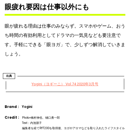
眼疲れ要因は仕事以外にも
眼が疲れる理由は仕事のみならず。スマホやゲーム、おう
ち時間の有効利用としてドラマの一気見なども要注意で
す。手軽にできる「眼ヨガ」で、少しずつ解消していきま
しょう。
出典
Yogini（ヨギーニ） Vol.74 2020年3月号
Brand :
Yogini
Credit :
Photo=橋村伸也、樋口勇一郎
Text：内池朋子
編集者を経てRYT200を取得後、ヨガやアロマなどを取り入れたライフスタイル