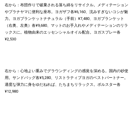
右から：布団作りで破棄される落ち綿をリサイクル。メディテーション
やプラナヤマに便利な座布。ヨガザフ各¥6,160、沈みすぎないコシが魅
力。ヨガブランケットナチュラル（手前）¥7,480、ヨガブランケット
（右奥、左奥）各¥9,680、マットのお手入れやメディテーションのリラ
ックスに。植物由来のエッセンシャルオイル配合。ヨガスプレー各
¥2,530
右から：心地よい重みでグラウンディングの感覚を深める。国内の砂使
用。サンドバッグ各¥5,280、リストラティブヨガのベストパートナー。
適度な弾力に身をゆだねれば、たちまちリラックス。ボルスター各
¥12,980