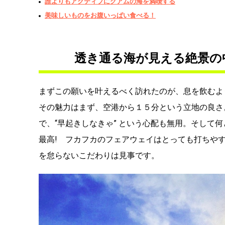
誰よりもアクティブにグアムの海を満喫する
美味しいものをお腹いっぱい食べる！
透き通る海が見える絶景の
まずこの願いを叶えるべく訪れたのが、息を飲むよ
その魅力はまず、空港から１５分という立地の良さ
で、“早起きしなきゃ” という心配も無用。そして
最高! フカフカのフェアウェイはとっても打ちや
を怠らないこだわりは見事です。