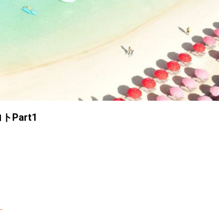
Part1
！