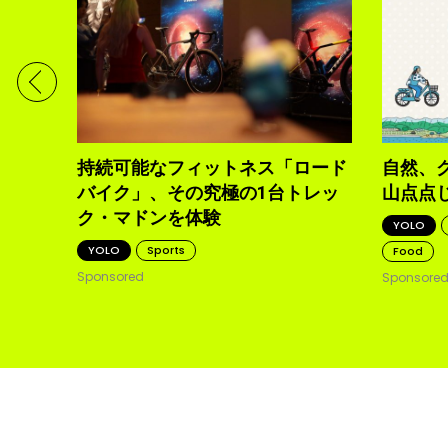
ディメ
体現す
持続可能なフィットネス「ロード
自然、
バイク」、その究極の1台トレッ
山点点
ク・マドンを体験
YOLO
YOLO
Sports
Food
Sponsored
Sponsore