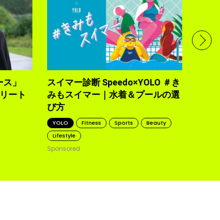
フル
で完
トレ
YOLO
2021.10
ース」
スイマー診断 Speedo×YOLO ＃き
トリート
みもスイマー｜水着＆プールの選
び方
YOLO
Fitness
Sports
Beauty
Lifestyle
Sponsored