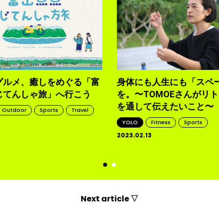
グルメ、癒しをめぐる「富
身体にも人生にも「スペ
じてんしゃ旅」へ行こう
を。〜TOMOEさんがリ
を通して伝えたいこと〜
Outdoor
Sports
Travel
YOLO
Fitness
Sports
2023.02.13
d
Next article ▽