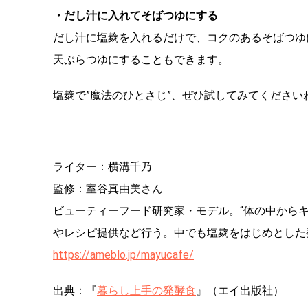
・だし汁に入れてそばつゆにする
だし汁に塩麹を入れるだけで、コクのあるそばつゆ
天ぷらつゆにすることもできます。
塩麹で”魔法のひとさじ”、ぜひ試してみてください
ライター：横溝千乃
監修：室谷真由美さん
ビューティーフード研究家・モデル。“体の中から
やレシピ提供など行う。中でも塩麹をはじめとした
https://ameblo.jp/mayucafe/
出典：『
暮らし上手の発酵食
』（エイ出版社）