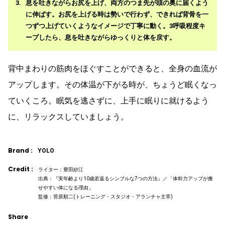
息を吐きながらお尻を上げ、両方のつま先が頭の奥に届くよう
に伸ばす。お尻を上げる時は勢いで行わず、できれば背骨を一
つずつ上げていくようなイメージで丁寧に動く。3呼吸程度キ
ープしたら、息を吐きながらゆっくりと体を戻す。
背中まわりの筋肉をほぐすことができると、全身の血流が
アップします。その体温が下がる時が、ちょうど眠くなっ
ていくころ。眠気を逃さずに、上手に眠りに就けるよう
に、リラックスしていましょう。
Brand :
YOLO
Credit :
ライター：豊田紗江
出典：『実年齢より10歳若返るシンプルな7つの方法』／「体幹力アップが痩
せやすい体になる理由」
監修：菅原順二(トレーニング・スタジオ・アランチャ主宰)
Share