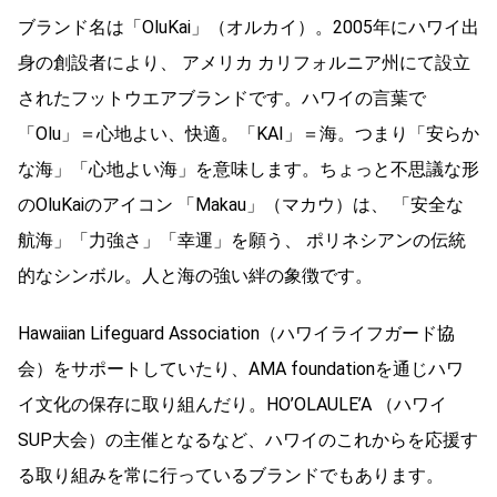
ブランド名は「OluKai」（オルカイ）。2005年にハワイ出
身の創設者により、 アメリカ カリフォルニア州にて設立
されたフットウエアブランドです。ハワイの言葉で
「Olu」＝心地よい、快適。「KAI」＝海。つまり「安らか
な海」「心地よい海」を意味します。ちょっと不思議な形
のOluKaiのアイコン 「Makau」（マカウ）は、 「安全な
航海」「力強さ」「幸運」を願う、 ポリネシアンの伝統
的なシンボル。人と海の強い絆の象徴です。
Hawaiian Lifeguard Association（ハワイライフガード協
会）をサポートしていたり、AMA foundationを通じハワ
イ文化の保存に取り組んだり。HO’OLAULE’A （ハワイ
SUP大会）の主催となるなど、ハワイのこれからを応援す
る取り組みを常に行っているブランドでもあります。