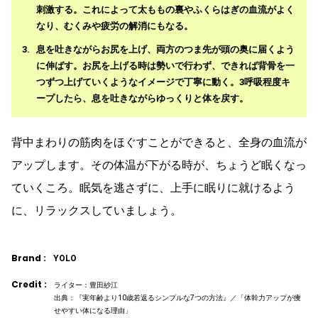
刺激する。これによって太ももの裏やふくらはぎの血流がよく
なり、むくみや疲労の解消にもなる。
息を吐きながらお尻を上げ、両方のつま先が頭の奥に届くよう
に伸ばす。お尻を上げる時は勢いで行わず、できれば背骨を一
つずつ上げていくようなイメージで丁寧に動く。3呼吸程度キ
ープしたら、息を吐きながらゆっくりと体を戻す。
背中まわりの筋肉をほぐすことができると、全身の血流が
アップします。その体温が下がる時が、ちょうど眠くなっ
ていくころ。眠気を逃さずに、上手に眠りに就けるよう
に、リラックスしていましょう。
Brand :
YOLO
Credit :
ライター：豊田紗江
出典：『実年齢より10歳若返るシンプルな7つの方法』／「体幹力アップが痩
せやすい体になる理由」