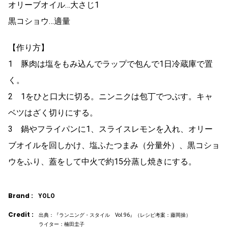
オリーブオイル…大さじ1
黒コショウ…適量
【作り方】
1 豚肉は塩をもみ込んでラップで包んで1日冷蔵庫で置
く。
2 1をひと口大に切る。ニンニクは包丁でつぶす。キャ
ベツはざく切りにする。
3 鍋やフライパンに1、スライスレモンを入れ、オリー
ブオイルを回しかけ、塩ふたつまみ（分量外）、黒コショ
ウをふり、蓋をして中火で約15分蒸し焼きにする。
Brand :
YOLO
Credit :
出典：『ランニング・スタイル Vol.96』（レシピ考案：藤岡操）
ライター：楠田圭子