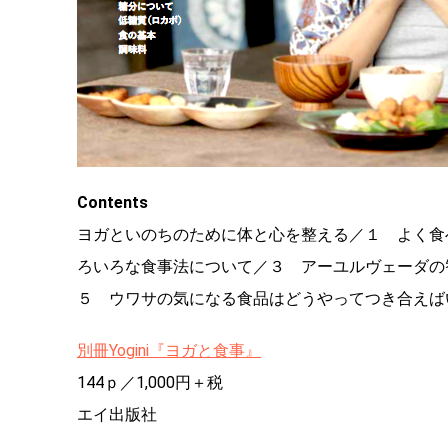
Contents
ヨガといのちのために体と心を整える／１ よく食
ろいろな食事法について／３ アーユルヴェーダの
５ ウワサの気になる食品はどうやってつき合えば
別冊Yogini『ヨガと食事』
144ｐ／1,000円＋税
エイ出版社