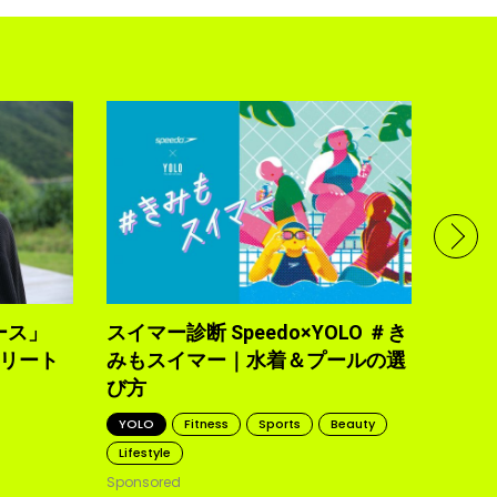
フル
で完
トレ
YOLO
2021.10
ース」
スイマー診断 Speedo×YOLO ＃き
トリート
みもスイマー｜水着＆プールの選
び方
YOLO
Fitness
Sports
Beauty
Lifestyle
Sponsored