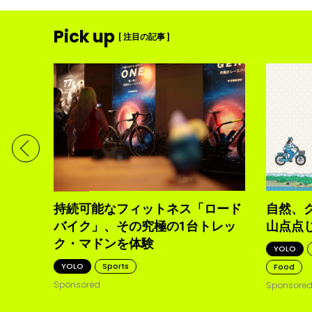
Pick up
[ 注目の記事 ]
ディメ
体現す
持続可能なフィットネス「ロード
自然、
バイク」、その究極の1台トレッ
山点点
ク・マドンを体験
YOLO
YOLO
Sports
Food
Sponsored
Sponsore