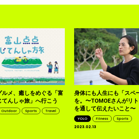
グルメ、癒しをめぐる「富
身体にも人生にも「スペ
じてんしゃ旅」へ行こう
を。〜TOMOEさんがリ
を通して伝えたいこと〜
Outdoor
Sports
Travel
YOLO
Fitness
Sports
2023.02.13
d