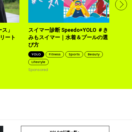
で完
トレ
YOLO
2021.10
ース」
スイマー診断 Speedo×YOLO ＃き
トリート
みもスイマー｜水着＆プールの選
び方
YOLO
Fitness
Sports
Beauty
Lifestyle
Sponsored