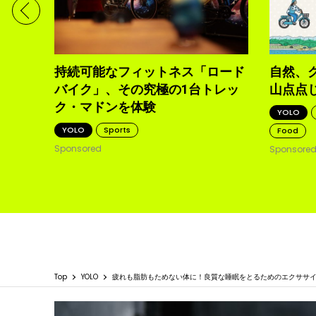
体現す
持続可能なフィットネス「ロード
自然、
バイク」、その究極の1台トレッ
山点点
ク・マドンを体験
YOLO
YOLO
Sports
Food
Sponsored
Sponsore
Top
YOLO
疲れも脂肪もためない体に！良質な睡眠をとるためのエクササ