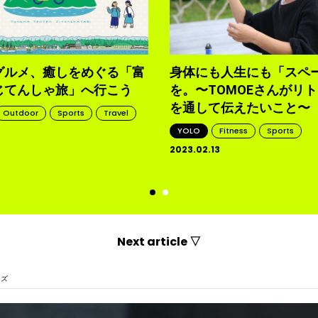
グルメ、癒しをめぐる「富
身体にも人生にも「スペ
じてんしゃ旅」へ行こう
を。〜TOMOEさんがリ
を通して伝えたいこと〜
Outdoor
Sports
Travel
YOLO
Fitness
Sports
2023.02.13
d
Next article ▽
イズ