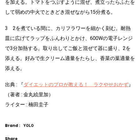
を加える。トマトをつぶすように混ぜ、煮立ったらふたを
して弱めの中火でときどき混ぜながら15分煮る。
3 2を煮ている間に、カリフラワーを細かく刻む。耐熱
皿に広げてラップをふんわりとかけ、600Wの電子レンジ
で3分加熱する。取り出してご飯と混ぜて器に盛り、2を
添える。好みで生クリーム適量をたらし、香菜の葉適量を
添える。
出典 : 『
ダイエットのプロが教える！ ラクやせおかず
』
（著者 : 金丸絵里加）
ライター : 楠田圭子
Brand :
YOLO
Share