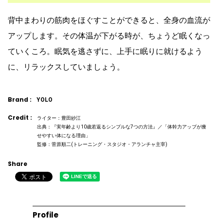
背中まわりの筋肉をほぐすことができると、全身の血流が
アップします。その体温が下がる時が、ちょうど眠くなっ
ていくころ。眠気を逃さずに、上手に眠りに就けるよう
に、リラックスしていましょう。
Brand :
YOLO
Credit :
ライター：豊田紗江
出典：『実年齢より10歳若返るシンプルな7つの方法』／「体幹力アップが痩
せやすい体になる理由」
監修：菅原順二(トレーニング・スタジオ・アランチャ主宰)
Share
Profile