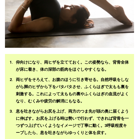
仰向けになり、両ヒザを立てておく。この姿勢なら、背骨全体
が床に着き、体の深部の筋肉をほぐしやすくなる。
両ヒザをそろえて、お腹のほうに引き寄せる。自然呼吸をしな
がら脚のヒザから下をバタバタさせ、ふくらはぎで太もも裏を
刺激する。これによって太ももの裏やふくらはぎの血流がよく
なり、むくみや疲労の解消にもなる。
息を吐きながらお尻を上げ、両方のつま先が頭の奥に届くよう
に伸ばす。お尻を上げる時は勢いで行わず、できれば背骨を一
つずつ上げていくようなイメージで丁寧に動く。3呼吸程度キ
ープしたら、息を吐きながらゆっくりと体を戻す。