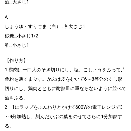
酒…大さじ1
A
しょうゆ・すりごま（白）…各大さじ1
砂糖…小さじ1/2
酢…小さじ1
【作り方】
1 鶏肉は一口大のそぎ切りにし、塩、こしょうをふって片
栗粉を薄くまぶす。かぶは皮をむいて6～8等分のくし形
切りにし、鶏肉とともに耐熱皿に重ならないように並べて
酒をふる。
2 1にラップをふんわりとかけて600Wの電子レンジで3
～4分加熱し、刻んだかぶの葉をのせてさらに1分加熱す
る。