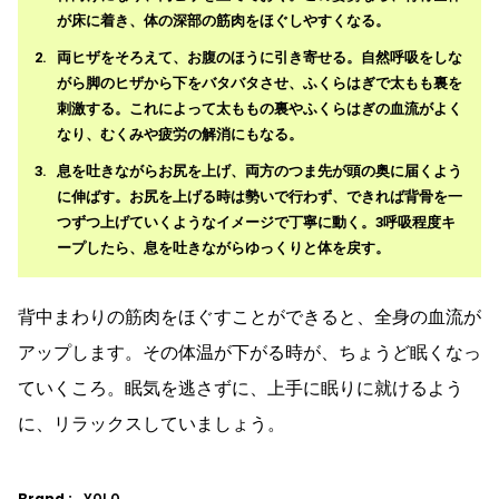
が床に着き、体の深部の筋肉をほぐしやすくなる。
両ヒザをそろえて、お腹のほうに引き寄せる。自然呼吸をしな
がら脚のヒザから下をバタバタさせ、ふくらはぎで太もも裏を
刺激する。これによって太ももの裏やふくらはぎの血流がよく
なり、むくみや疲労の解消にもなる。
息を吐きながらお尻を上げ、両方のつま先が頭の奥に届くよう
に伸ばす。お尻を上げる時は勢いで行わず、できれば背骨を一
つずつ上げていくようなイメージで丁寧に動く。3呼吸程度キ
ープしたら、息を吐きながらゆっくりと体を戻す。
背中まわりの筋肉をほぐすことができると、全身の血流が
アップします。その体温が下がる時が、ちょうど眠くなっ
ていくころ。眠気を逃さずに、上手に眠りに就けるよう
に、リラックスしていましょう。
Brand :
YOLO