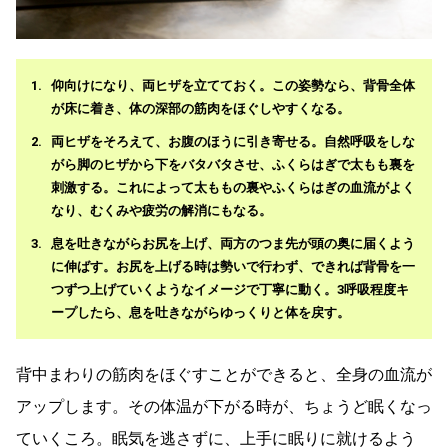
仰向けになり、両ヒザを立てておく。この姿勢なら、背骨全体
が床に着き、体の深部の筋肉をほぐしやすくなる。
両ヒザをそろえて、お腹のほうに引き寄せる。自然呼吸をしな
がら脚のヒザから下をバタバタさせ、ふくらはぎで太もも裏を
刺激する。これによって太ももの裏やふくらはぎの血流がよく
なり、むくみや疲労の解消にもなる。
息を吐きながらお尻を上げ、両方のつま先が頭の奥に届くよう
に伸ばす。お尻を上げる時は勢いで行わず、できれば背骨を一
つずつ上げていくようなイメージで丁寧に動く。3呼吸程度キ
ープしたら、息を吐きながらゆっくりと体を戻す。
背中まわりの筋肉をほぐすことができると、全身の血流が
アップします。その体温が下がる時が、ちょうど眠くなっ
ていくころ。眠気を逃さずに、上手に眠りに就けるよう