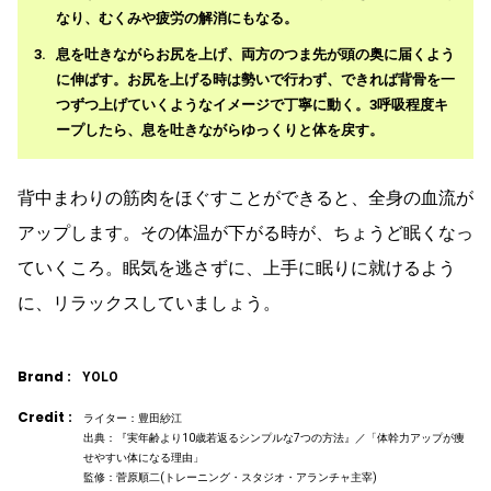
なり、むくみや疲労の解消にもなる。
息を吐きながらお尻を上げ、両方のつま先が頭の奥に届くよう
に伸ばす。お尻を上げる時は勢いで行わず、できれば背骨を一
つずつ上げていくようなイメージで丁寧に動く。3呼吸程度キ
ープしたら、息を吐きながらゆっくりと体を戻す。
背中まわりの筋肉をほぐすことができると、全身の血流が
アップします。その体温が下がる時が、ちょうど眠くなっ
ていくころ。眠気を逃さずに、上手に眠りに就けるよう
に、リラックスしていましょう。
Brand :
YOLO
Credit :
ライター：豊田紗江
出典：『実年齢より10歳若返るシンプルな7つの方法』／「体幹力アップが痩
せやすい体になる理由」
監修：菅原順二(トレーニング・スタジオ・アランチャ主宰)