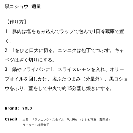
黒コショウ…適量
【作り方】
1 豚肉は塩をもみ込んでラップで包んで1日冷蔵庫で置
く。
2 1をひと口大に切る。ニンニクは包丁でつぶす。キャ
ベツはざく切りにする。
3 鍋やフライパンに1、スライスレモンを入れ、オリー
ブオイルを回しかけ、塩ふたつまみ（分量外）、黒コショ
ウをふり、蓋をして中火で約15分蒸し焼きにする。
Brand :
YOLO
Credit :
出典：『ランニング・スタイル Vol.96』（レシピ考案：藤岡操）
ライター：楠田圭子