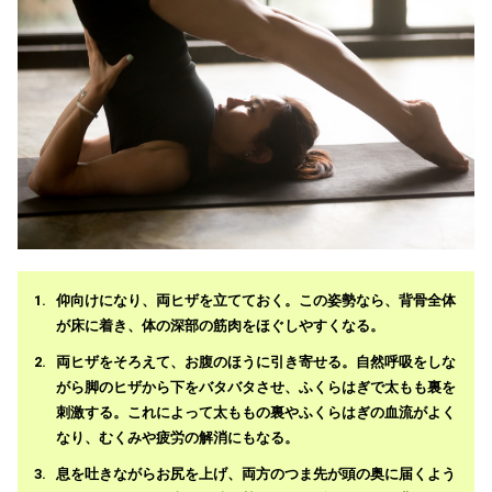
仰向けになり、両ヒザを立てておく。この姿勢なら、背骨全体
が床に着き、体の深部の筋肉をほぐしやすくなる。
両ヒザをそろえて、お腹のほうに引き寄せる。自然呼吸をしな
がら脚のヒザから下をバタバタさせ、ふくらはぎで太もも裏を
刺激する。これによって太ももの裏やふくらはぎの血流がよく
なり、むくみや疲労の解消にもなる。
息を吐きながらお尻を上げ、両方のつま先が頭の奥に届くよう