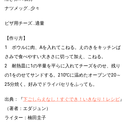
ナツメッグ…少々
ピザ用チーズ…適量
【作り方】
1 ボウルに肉、Aを入れてこねる。えのきをキッチンば
さみで食べやすい大きさに切って加え、こねる。
2 耐熱皿に1の半量を平らに入れてチーズをのせ、残り
の1をのせてサンドする。210℃に温めたオーブンで20～
25分焼く。好みでドライパセリをふっても。
出典：『
下ごしらえなし！すぐでき！いきなり！レシピ
』
（著者：エダジュン）
ライター：楠田圭子