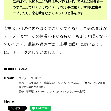
に伸ばす。お尻を上げる時は勢いで行わず、できれば背骨を一
つずつ上げていくようなイメージで丁寧に動く。3呼吸程度キ
ープしたら、息を吐きながらゆっくりと体を戻す。
背中まわりの筋肉をほぐすことができると、全身の血流が
アップします。その体温が下がる時が、ちょうど眠くなっ
ていくころ。眠気を逃さずに、上手に眠りに就けるよう
に、リラックスしていましょう。
Brand :
YOLO
Credit :
ライター：豊田紗江
出典：『実年齢より10歳若返るシンプルな7つの方法』／「体幹力アップが痩
せやすい体になる理由」
監修：菅原順二(トレーニング・スタジオ・アランチャ主宰)
Share