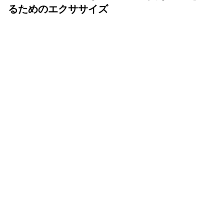
るためのエクササイズ
YOLO 編集部
2026年07月01日
眠りは人生の中でも重要な時間
体も心も健康で気持ちよく生きるために、いい睡眠は重要
です。眠りが浅かったり、短かすぎたり長すぎたりと、体
が満足しない状態が続くと、結果的に疲れが抜けず、脂肪
をためる体質になってしまいます。
睡眠は自律神経のスイッチが入れ替わり、昼間の交感神経