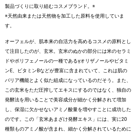
製品づくりに取り組むコスメブランド。※
※天然由来または天然物を加工した原料を使用していま
す。
オーフェルが、肌本来の自活力を高めるコスメの原料とし
て注目したのが、玄米。玄米のぬかの部分には米のセラミ
ドやポリフェノールの一種であるγオリザノールやビタミ
ンE、ビタミンBなどが豊富に含まれていて、これは肌の
バリア機能とよく似た組成になっているのだそう。また、
この玄米をただ圧搾してエキスにするのではなく、独自の
発酵法を用いることで美容成分が細かく分解されて増加
し、保湿に欠かせないアミノ酸量を増やすことに成功した
のです。この「玄米あまざけ発酵エキス」には、実に20
種類ものアミノ酸が含まれ、細かく分解されているために