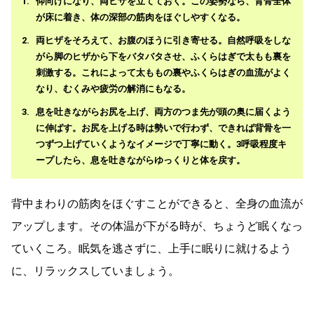
仰向けになり、両ヒザを立てておく。この姿勢なら、背骨全体
が床に着き、体の深部の筋肉をほぐしやすくなる。
両ヒザをそろえて、お腹のほうに引き寄せる。自然呼吸をしな
がら脚のヒザから下をバタバタさせ、ふくらはぎで太もも裏を
刺激する。これによって太ももの裏やふくらはぎの血流がよく
なり、むくみや疲労の解消にもなる。
息を吐きながらお尻を上げ、両方のつま先が頭の奥に届くよう
に伸ばす。お尻を上げる時は勢いで行わず、できれば背骨を一
つずつ上げていくようなイメージで丁寧に動く。3呼吸程度キ
ープしたら、息を吐きながらゆっくりと体を戻す。
背中まわりの筋肉をほぐすことができると、全身の血流が
アップします。その体温が下がる時が、ちょうど眠くなっ
ていくころ。眠気を逃さずに、上手に眠りに就けるよう
に、リラックスしていましょう。