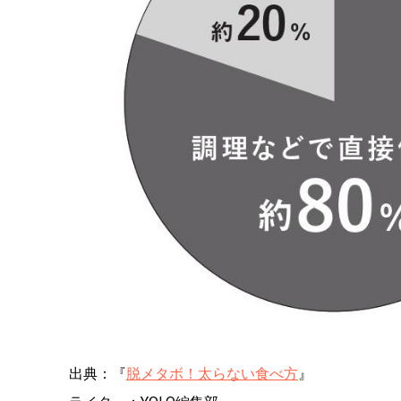
出典：『
脱メタボ！太らない食べ方
』