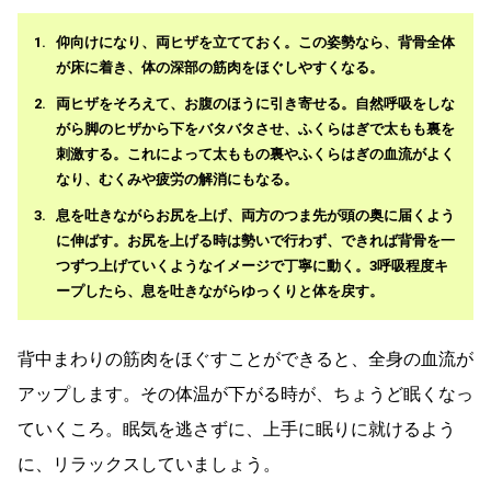
仰向けになり、両ヒザを立てておく。この姿勢なら、背骨全体
が床に着き、体の深部の筋肉をほぐしやすくなる。
両ヒザをそろえて、お腹のほうに引き寄せる。自然呼吸をしな
がら脚のヒザから下をバタバタさせ、ふくらはぎで太もも裏を
刺激する。これによって太ももの裏やふくらはぎの血流がよく
なり、むくみや疲労の解消にもなる。
息を吐きながらお尻を上げ、両方のつま先が頭の奥に届くよう
に伸ばす。お尻を上げる時は勢いで行わず、できれば背骨を一
つずつ上げていくようなイメージで丁寧に動く。3呼吸程度キ
ープしたら、息を吐きながらゆっくりと体を戻す。
背中まわりの筋肉をほぐすことができると、全身の血流が
アップします。その体温が下がる時が、ちょうど眠くなっ
ていくころ。眠気を逃さずに、上手に眠りに就けるよう
に、リラックスしていましょう。