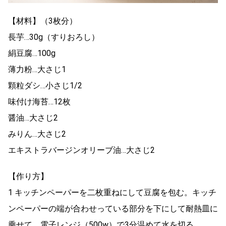
【材料】（3枚分）
長芋…30g（すりおろし）
絹豆腐…100g
薄力粉…大さじ1
顆粒ダシ…小さじ1/2
味付け海苔…12枚
醤油…大さじ2
みりん…大さじ2
エキストラバージンオリーブ油…大さじ2
【作り方】
1 キッチンペーパーを二枚重ねにして豆腐を包む。キッチ
ンペーパーの端が合わせっている部分を下にして耐熱皿に
乗せて、電子レンジ（500w）で3分温めて水を切る。