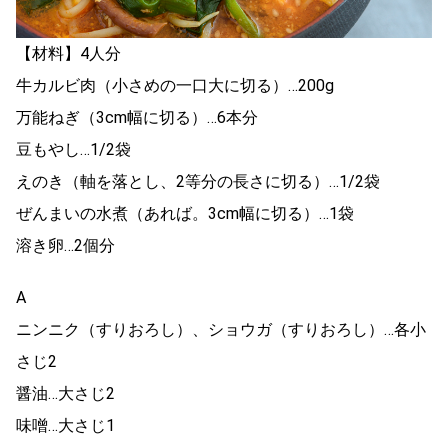
【材料】4人分
牛カルビ肉（小さめの一口大に切る）…200g
万能ねぎ（3cm幅に切る）…6本分
豆もやし…1/2袋
えのき（軸を落とし、2等分の長さに切る）…1/2袋
ぜんまいの水煮（あれば。3cm幅に切る）…1袋
溶き卵…2個分
A
ニンニク（すりおろし）、ショウガ（すりおろし）…各小
さじ2
醤油…大さじ2
味噌…大さじ1