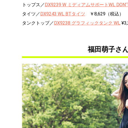
トップス／
DX9239 W ミディアムサポートWL DON
タイツ／
DX9243 WL BTタイツ
￥8,629（税込）
タンクトップ／
DX9238 グラフィックタンク WL
¥3
福田萌子さん